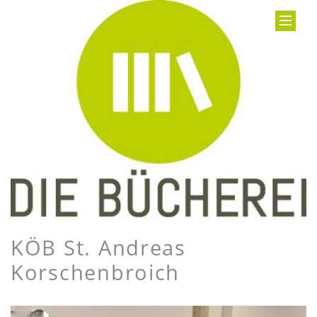
KÖB St. Andreas
Korschenbroich